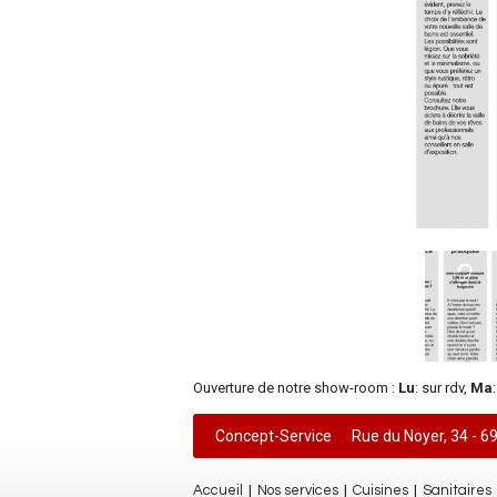
Ouverture de notre show-room :
Lu
: sur rdv,
Ma
Concept-Service
Rue du Noyer, 34 - 6
|
|
|
Accueil
Nos services
Cuisines
Sanitaires