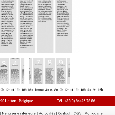
: 9h-12h et 13h-18h,
Me
: fermé,
Je
et
Ve
: 9h-12h et 13h-18h,
Sa
: 9h-16h
990 Hotton - Belgique
Tél.: +32(0) 84/46 78 56
|
|
|
|
|
Menuiserie intérieure
Actualités
Contact
C.G.V
Plan du site